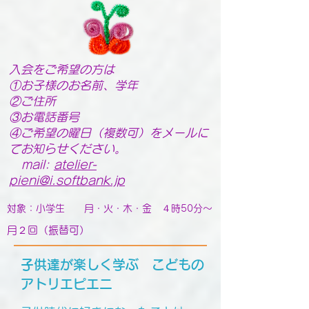
入会をご希望の方は
①お子様のお名前、学年
②ご住所
③お電話番号
④ご希望の曜日（複数可）をメールに
てお知らせください。
mail:
atelier-
pieni@i.softbank.jp
対象：小学生
月・火・木・金 ４時50分～
月２回（振替可）
子供達が楽しく学ぶ こどもの
アトリエピエニ