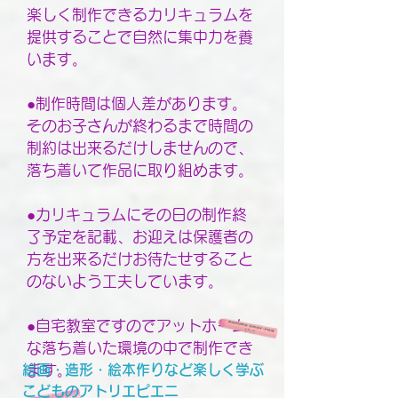
楽しく制作できるカリキュラムを
提供することで自然に集中力を養
います。
●制作時間は個人差があります。
そのお子さんが終わるまで時間の
制約は出来るだけしませんので、
落ち着いて作品に取り組めます。
●カリキュラムにその日の制作終
了予定を記載、お迎えは保護者の
方を出来るだけお待たせすること
のないよう工夫しています。
●自宅教室ですのでアットホーム
な落ち着いた環境の中で制作でき
絵画・造形・絵本作りなど楽しく学ぶ
ます。
こどものアトリエピエニ