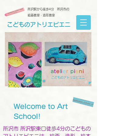
所沢駅から徒歩4分 所沢市の
絵画教室・造形教室
こどものアトリエピエニ
a
t
e
l
i
e
r
p
i
e
n
i
こどものアトリエピエニ
Welcome to Art
School!
所沢市 所沢駅東口徒歩4分のこどもの