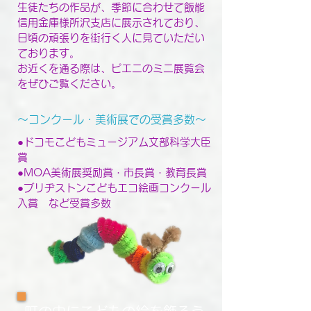
生徒たちの作品が、季節に合わせて飯能
信用金庫様所沢支店に展示されており、
日頃の頑張りを街行く人に見ていただい
ております。
お近くを通る際は、ピエニのミニ展覧会
をぜひご覧ください。
～コンクール・美術展での受賞多数～
●ドコモこどもミュージアム文部科学大臣
賞
●MOA美術展奨励賞・市長賞・教育長賞
●ブリヂストンこどもエコ絵画コンクール
入賞 など受賞多数